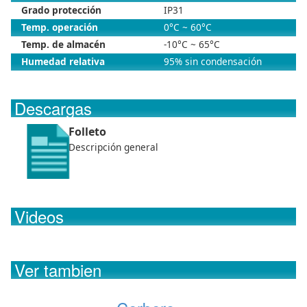
Grado protección
IP31
Temp. operación
0°C ~ 60°C
Temp. de almacén
-10°C ~ 65°C
Humedad relativa
95% sin condensación
Descargas
Folleto
Descripción general
Videos
Ver tambien