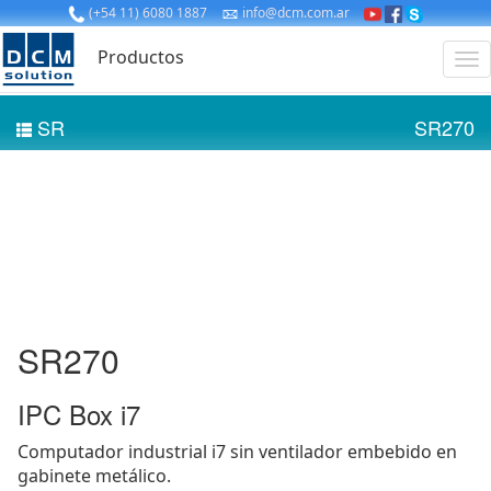
(+54 11) 6080 1887
info@dcm.com.ar
Productos
SR
SR270
SR270
IPC Box i7
Computador industrial i7 sin ventilador embebido en
gabinete metálico.