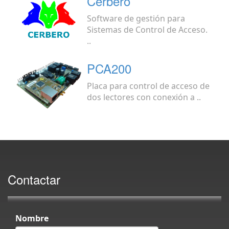
Cerbero
Software de gestión para
Sistemas de Control de Acceso.
..
PCA200
Placa para control de acceso de
dos lectores con conexión a ..
Contactar
Nombre