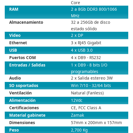
Core
RAM
2 a 8Gb DDR3 800/1066
MHz
Almacenamiento
32 a 256Gb de disco
estado sólido
Video
2 x DP
Ethernet
3 x RJ45 Gigabit
USB
4 x USB 3.0
Puertos COM
4 x DB9 - RS232
Entradas / Salidas
1 x DB9 - 8 bits I/O
programables
Audio
2 x Salida estereo 3W
SO soportados
Win 7/10 - 32/64 bits
Ventilación
Natural (Fanless)
Alimentación
12Vdc
Certificaciones
CE, FCC Class A
Material gabinete
Zamak
Dimensiones
57mm x 200mm x 157mm
Peso
2,700 Kg